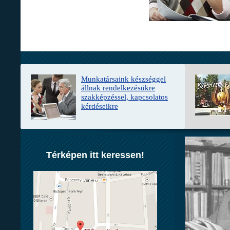
Munkatársaink
készséggel
állnak rendelkezésükre
szakképzéssel, kapcsolatos
kérdéseikre
Térképen itt keressen!