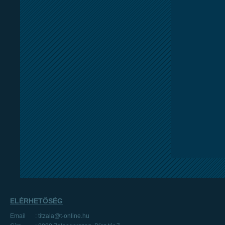
ELÉRHETŐSÉG
Email
: titzala@t-online.hu