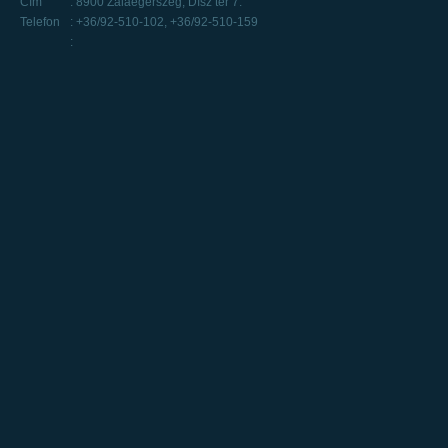
Cím
: 8900 Zalaegerszeg, Dísz tér 7.
Telefon
: +36/92-510-102, +36/92-510-159
: